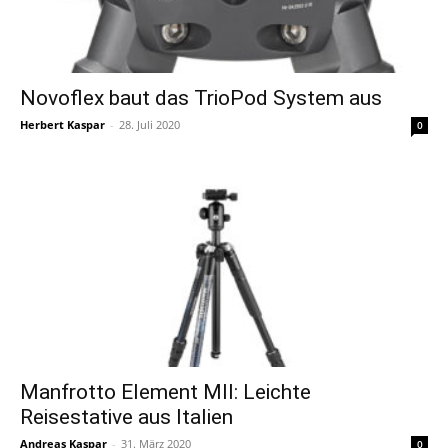
Novoflex baut das TrioPod System aus
Herbert Kaspar
-
28. Juli 2020
0
Manfrotto Element MII: Leichte
Reisestative aus Italien
Andreas Kaspar
-
31. März 2020
0