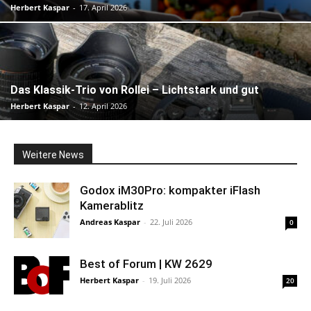
Herbert Kaspar
-
17. April 2026
Das Klassik-Trio von Rollei – Lichtstark und gut
Herbert Kaspar
-
12. April 2026
Weitere News
Godox iM30Pro: kompakter iFlash
Kamerablitz
Andreas Kaspar
-
22. Juli 2026
0
Best of Forum | KW 2629
Herbert Kaspar
-
19. Juli 2026
20