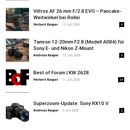
Viltrox AF 26 mm F/2.8 EVO – Pancake-
Weitwinkel bei Rollei
Herbert Kaspar
-
15. Juli 2026
8
Tamron 12-20mm F2.8 (Modell A084) für
Sony E- und Nikon Z-Mount
Andreas Kaspar
-
15. Juli 2026
0
Best of Forum | KW 2628
Herbert Kaspar
-
11. Juli 2026
24
Superzoom-Update: Sony RX10 V
Andreas Kaspar
-
9. Juli 2026
2