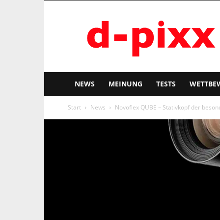
d-
pixx
NEWS
MEINUNG
TESTS
WETTBE
Start
News
Novoflex QUBE – Stativkopf der beson