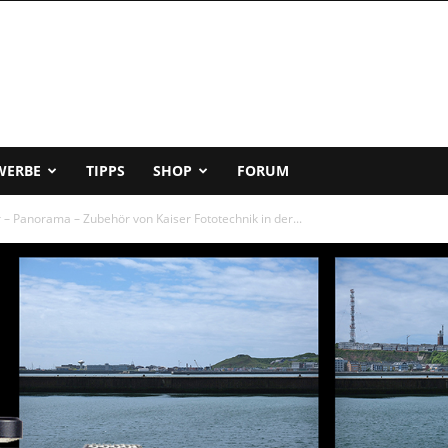
WERBE
TIPPS
SHOP
FORUM
er – Panorama – Zubehör von Kaiser Fototechnik in der...