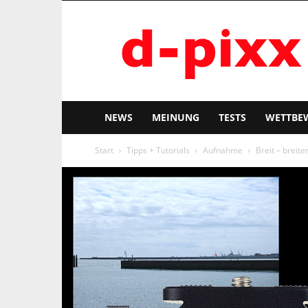
d-
pixx
NEWS
MEINUNG
TESTS
WETTBE
Start
Tipps + Tutorials
Aufnahme
Breit – breit