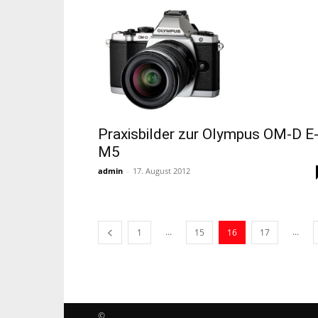
Praxisbilder zur Olympus OM-D E
M5
admin
-
17. August 2012
...
...
1
15
16
17
©