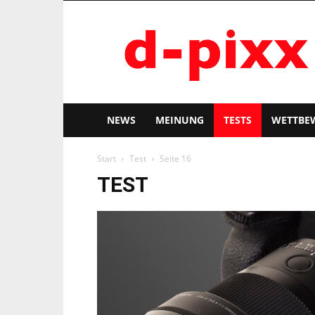
d-
pixx
NEWS
MEINUNG
TESTS
WETTBE
Start
Test
Seite 16
TEST