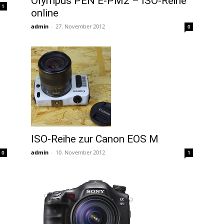
Olympus PEN E-PM2 – ISO-Reihe
1
online
admin
-
27. November 2012
0
ISO-Reihe zur Canon EOS M
admin
-
10. November 2012
0
1