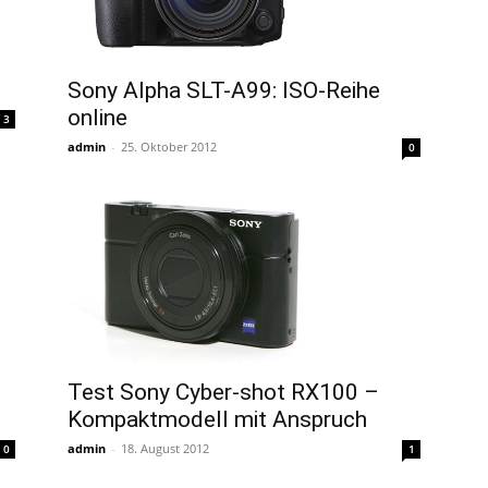
Sony Alpha SLT-A99: ISO-Reihe
online
3
admin
-
25. Oktober 2012
0
Test Sony Cyber-shot RX100 –
Kompaktmodell mit Anspruch
admin
-
18. August 2012
1
0