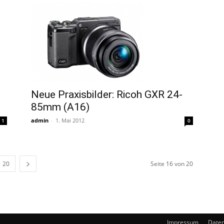
Neue Praxisbilder: Ricoh GXR 24-
-
85mm (A16)
admin
-
1. Mai 2012
0
1
20
Seite 16 von 20
Impressum
Daten