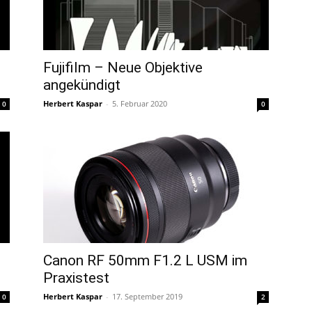
Fujifilm – Neue Objektive
angekündigt
Herbert Kaspar
-
5. Februar 2020
0
0
Canon RF 50mm F1.2 L USM im
Praxistest
Herbert Kaspar
-
17. September 2019
0
2