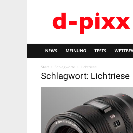
d-
pixx
NEWS
MEINUNG
TESTS
WETTBE
Start
Schlagworte
Lichtriese
Schlagwort: Lichtriese