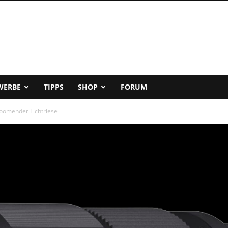
WERBE
TIPPS
SHOP
FORUM
oomender Lichtriese