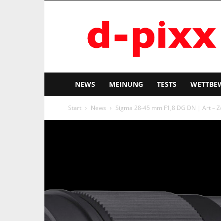
d-
pixx
NEWS
MEINUNG
TESTS
WETTBE
Start
News
Sigma 28-45 mm F1,8 DG DN | Art – Z