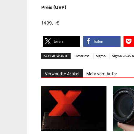
Preis (UVP)
1499,- €
teilen
teilen
SCHLAGWORTE
Lichtriese
Sigma
Sigma 28-45
Verwandte Artikel
Mehr vom Autor