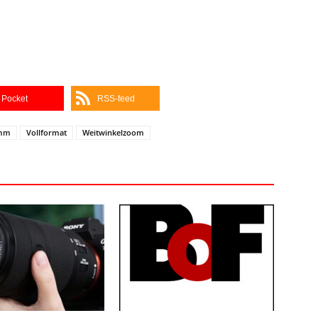
Pocket
RSS-feed
 mm
Vollformat
Weitwinkelzoom