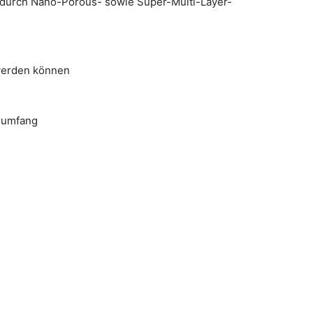
 durch Nano-Porous- sowie Super-Multi-Layer-
 werden können
erumfang