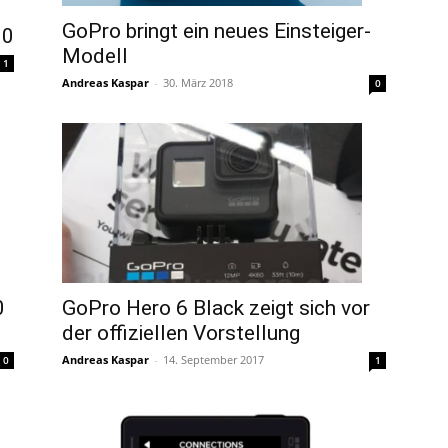
GoPro bringt ein neues Einsteiger-
.0
Modell
1
Andreas Kaspar
-
30. März 2018
0
0
GoPro Hero 6 Black zeigt sich vor
der offiziellen Vorstellung
Andreas Kaspar
-
14. September 2017
0
1