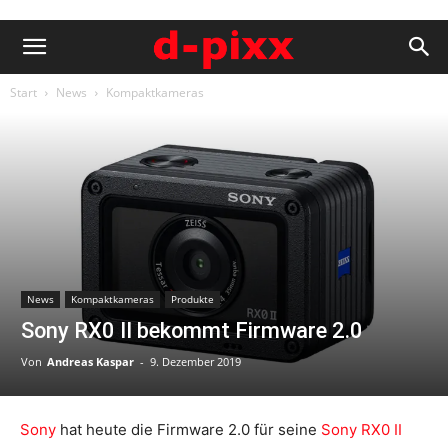
Start
News
Kompaktkameras
News
Kompaktkameras
Produkte
Sony RX0 II bekommt Firmware 2.0
Von
Andreas Kaspar
-
9. Dezember 2019
Sony
hat heute die Firmware 2.0 für seine
Sony RX0 II