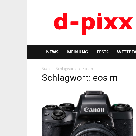
d-
pixx
NEWS
MEINUNG
TESTS
WETTBE
Start
Schlagworte
Eos m
Schlagwort: eos m