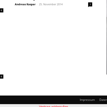
Andreas Kaspar
-
25. November 2014
1
0
0
Impressum
Daten
Vertrag widerrufen