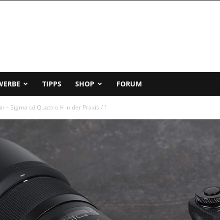
WERBE
TIPPS
SHOP
FORUM
in – Sigma sd Quattro H in der Praxis / 1