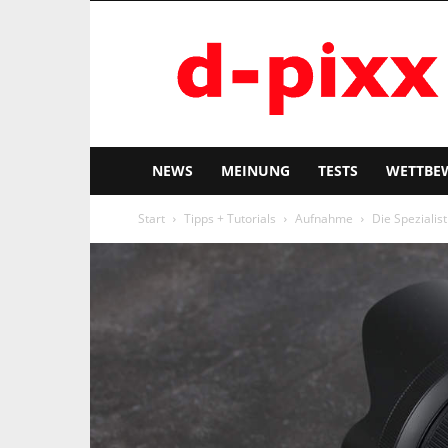
d-
pixx
NEWS
MEINUNG
TESTS
WETTBE
Start
Tipps + Tutorials
Aufnahme
Die Spezialist