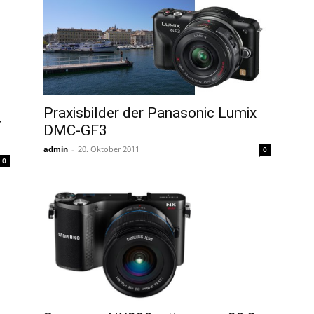
Praxisbilder der Panasonic Lumix
r
DMC-GF3
admin
-
20. Oktober 2011
0
0