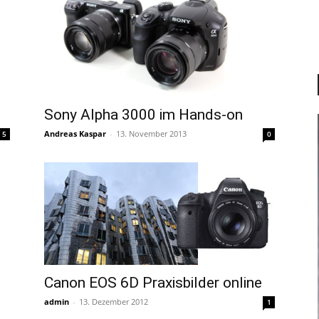
Sony Alpha 3000 im Hands-on
Andreas Kaspar
-
13. November 2013
5
0
Canon EOS 6D Praxisbilder online
admin
-
13. Dezember 2012
1