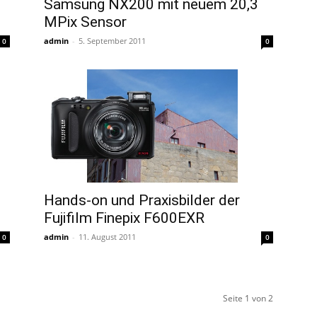
Samsung NX200 mit neuem 20,3
MPix Sensor
admin
-
5. September 2011
0
0
Hands-on und Praxisbilder der
Fujifilm Finepix F600EXR
admin
-
11. August 2011
0
0
Seite 1 von 2