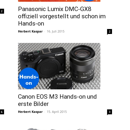
Panasonic Lumix DMC-GX8
2
offiziell vorgestellt und schon im
Hands-on
Herbert Kaspar
-
16. Juli 2015
2
Canon EOS M3 Hands-on und
erste Bilder
Herbert Kaspar
-
15. April 2015
6
3