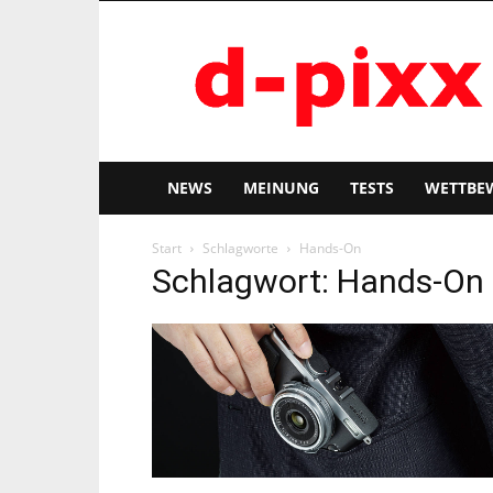
d-
pixx
NEWS
MEINUNG
TESTS
WETTBE
Start
Schlagworte
Hands-On
Schlagwort: Hands-On