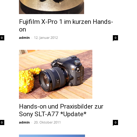
Fujifilm X-Pro 1 im kurzen Hands-
on
admin
-
12. Januar 2012
0
0
Hands-on und Praxisbilder zur
Sony SLT-A77 *Update*
admin
-
20. Oktober 2011
0
0