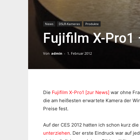
News
DSLR-Kameras
Produkte
Fujifilm X-Pro1
Von
admin
-
1. Februar 2012
Die
Fujifilm X-Pro1 [zur News]
war ohne Frag
die am heißesten erwartete Kamera der Wi
Preise fest.
Auf der CES 2012 hatten ich schon kurz die
unterziehen
. Der erste Eindruck war auf je