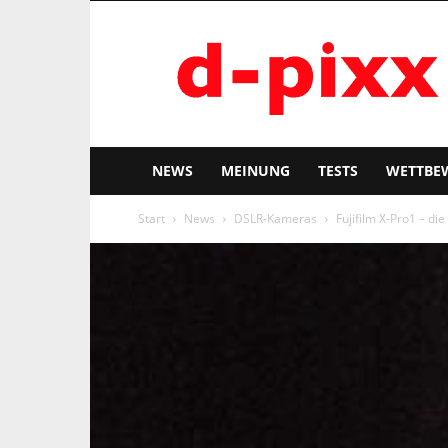
d-
pixx
NEWS
MEINUNG
TESTS
WETTBE
Start
News
DSLR-Kameras
Fujifilm X-Pro1 – die