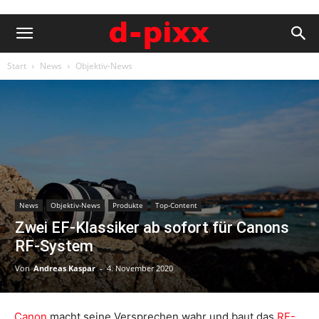
Start
News
Objektiv-News
News
Objektiv-News
Produkte
Top-Content
Zwei EF-Klassiker ab sofort für Canons
RF-System
Von
Andreas Kaspar
-
4. November 2020
Canon
macht seine Versprechen wahr und baut das
RF-