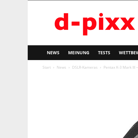
d-
pixx
NEWS
MEINUNG
TESTS
WETTBE
Start
News
DSLR-Kameras
Pentax K-3 Mark III