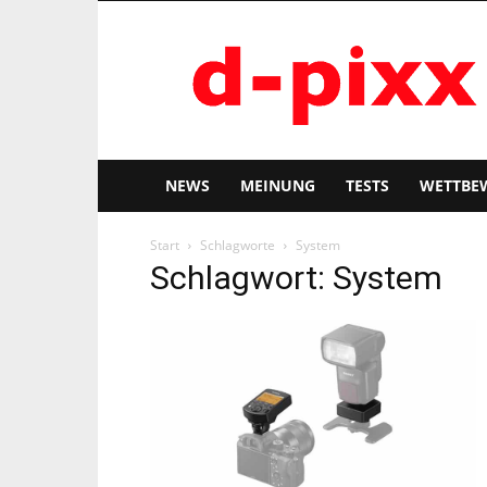
d-
pixx
NEWS
MEINUNG
TESTS
WETTBE
Start
Schlagworte
System
Schlagwort: System