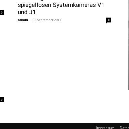
spiegellosen Systemkameras V1
und J1
0
admin
-
10. September 2011
0
0
Impressum
Daten