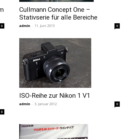
em
Cullmann Concept One –
Stativserie für alle Bereiche
admin
-
11. Juni 2013
0
0
ISO-Reihe zur Nikon 1 V1
admin
-
3. Januar 2012
0
0