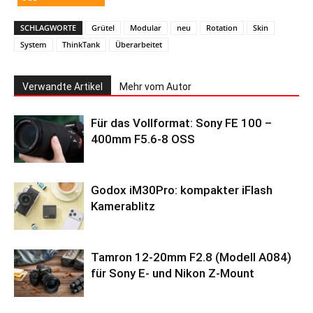
SCHLAGWORTE
Grütel
Modular
neu
Rotation
Skin
System
ThinkTank
Überarbeitet
Verwandte Artikel
Mehr vom Autor
Für das Vollformat: Sony FE 100 –
400mm F5.6-8 OSS
Godox iM30Pro: kompakter iFlash
Kamerablitz
Tamron 12-20mm F2.8 (Modell A084)
für Sony E- und Nikon Z-Mount