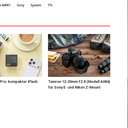
A-WRR1
Sony
System
TTL
Pro: kompakter iFlash
Tamron 12-20mm F2.8 (Modell A084)
z
für Sony E- und Nikon Z-Mount