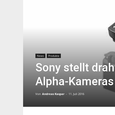
News
Produkte
Sony stellt drah
Alpha-Kameras
Von
Andreas Kaspar
-
11. Juli 2016