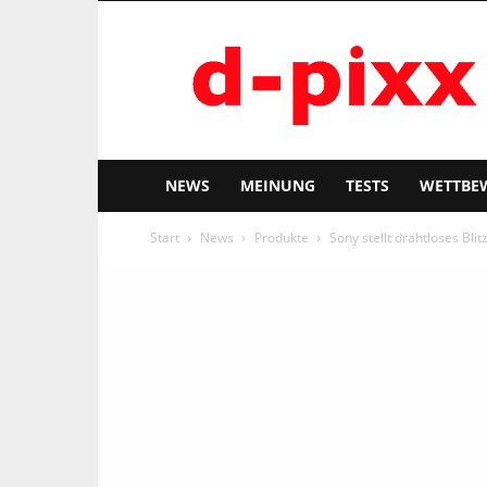
d-
pixx
NEWS
MEINUNG
TESTS
WETTBE
Start
News
Produkte
Sony stellt drahtloses Bl