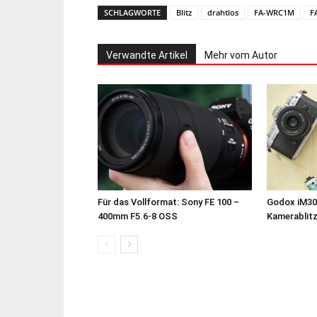
SCHLAGWORTE
Blitz
drahtlos
FA-WRC1M
F
Verwandte Artikel
Mehr vom Autor
Für das Vollformat: Sony FE 100 –
Godox iM30
400mm F5.6-8 OSS
Kamerablit