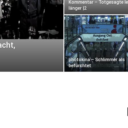
Kommentar – Totgesagte l
länger |2
cht,
photokina – Schlimmer als
befürchtet