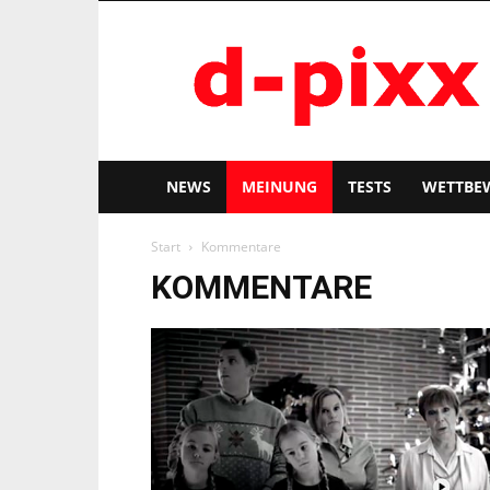
d-
pixx
NEWS
MEINUNG
TESTS
WETTBE
Start
Kommentare
KOMMENTARE