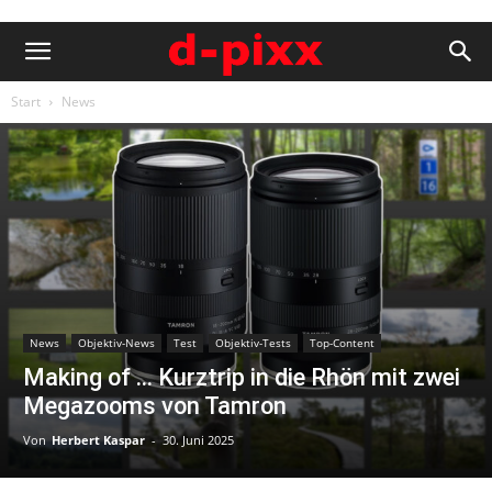
Start
News
News
Objektiv-News
Test
Objektiv-Tests
Top-Content
Making of … Kurztrip in die Rhön mit zwei
Megazooms von Tamron
Von
Herbert Kaspar
-
30. Juni 2025