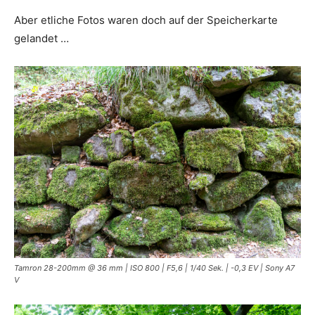
Aber etliche Fotos waren doch auf der Speicherkarte
gelandet …
Tamron 28-200mm @ 36 mm | ISO 800 | F5,6 | 1/40 Sek. | -0,3 EV | Sony A7
V