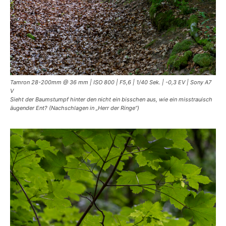
Tamron 28-200mm @ 36 mm | ISO 800 | F5,6 | 1/40 Sek. | -0,3 EV | Sony A7
V
Sieht der Baumstumpf hinter den nicht ein bisschen aus, wie ein misstrauisch
äugender Ent? (Nachschlagen in „Herr der Ringe“)