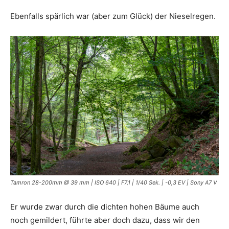
Ebenfalls spärlich war (aber zum Glück) der Nieselregen.
Tamron 28-200mm @ 39 mm | ISO 640 | F7,1 | 1/40 Sek. | -0,3 EV | Sony A7 V
Er wurde zwar durch die dichten hohen Bäume auch
noch gemildert, führte aber doch dazu, dass wir den