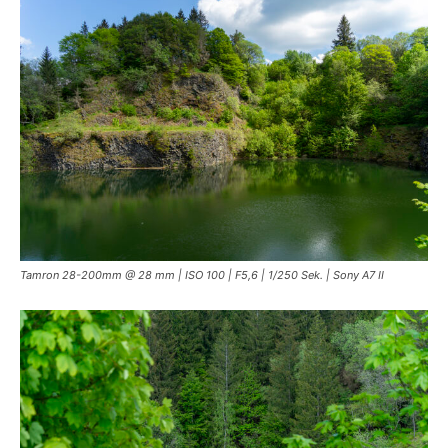
Tamron 28-200mm @ 28 mm | ISO 100 | F5,6 | 1/250 Sek. | Sony A7 II