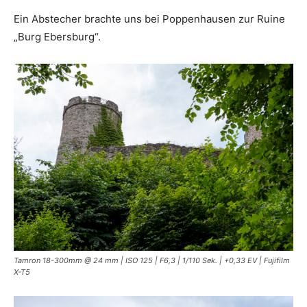
Ein Abstecher brachte uns bei Poppenhausen zur Ruine
„Burg Ebersburg“.
Tamron 18-300mm @ 24 mm | ISO 125 | F6,3 | 1/110 Sek. | +0,33 EV | Fujifilm
X-T5