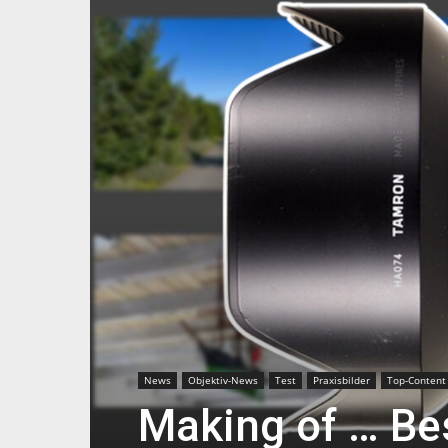
News
Objektiv-News
Test
Praxisbilder
Top-Content
Making of … Be