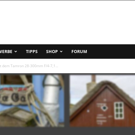
WERBE
TIPPS
SHOP
FORUM
it dem Tamron 28-300mm F/4-7,1...