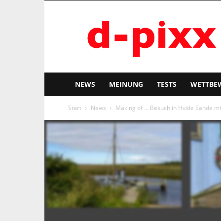
d-
pixx
NEWS
MEINUNG
TESTS
WETTBE
Start
News
Making of … Besuch in Hvide Sande m