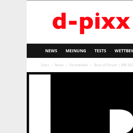
d-
pixx
NEWS
MEINUNG
TESTS
WETTBE
Start
News
Forenbilder
Best of Forum | KW 26