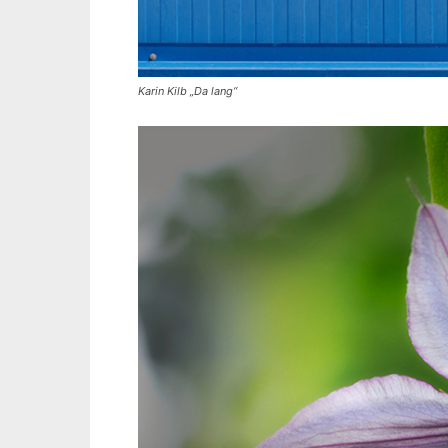
Karin Kilb „Da lang“