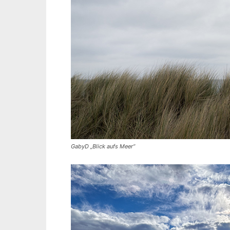
GabyD „Blick aufs Meer“