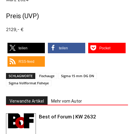
Preis (UVP)
2129,- €
teilen
teilen
Pocket
RSS-feed
SCHLAGWORTE
Fischauge
Sigma 15 mm DG DN
Sigma Vollformat Fisheye
Verwandte Artikel
Mehr vom Autor
Best of Forum | KW 2632