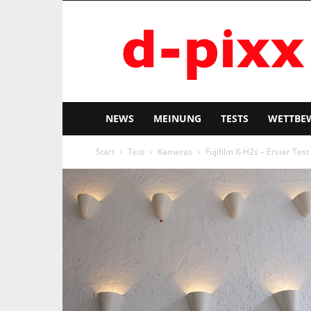
d-
pixx
NEWS
MEINUNG
TESTS
WETTBE
Start
Test
Kameras
Fujifilm X-H2s – Erster Test