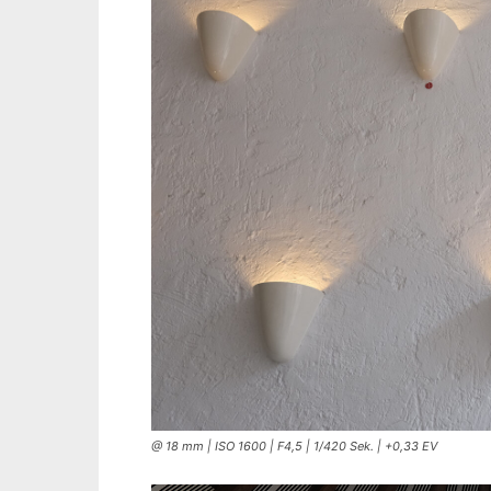
@ 18 mm | ISO 1600 | F4,5 | 1/420 Sek. | +0,33 EV