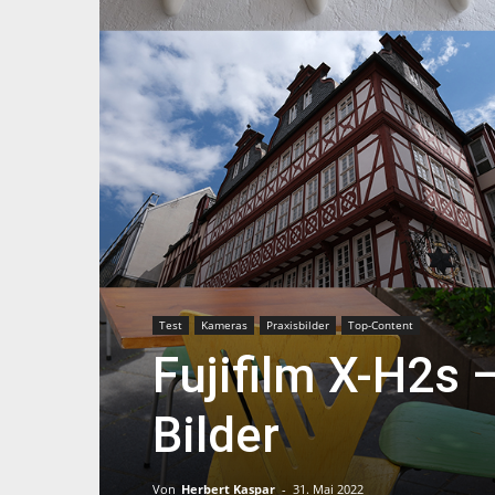
Test
Kameras
Praxisbilder
Top-Content
Fujifilm X-H2s 
Bilder
Von
Herbert Kaspar
-
31. Mai 2022