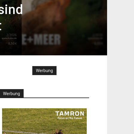
sind
t
Werbung
Werbung