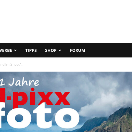
WERBE
TIPPS
SHOP
FORUM
nd im Shop /...