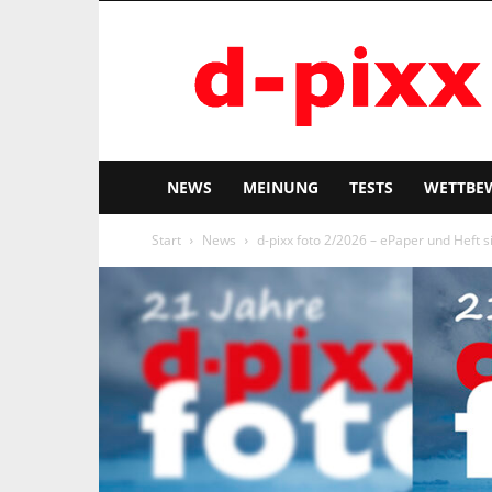
d-
pixx
NEWS
MEINUNG
TESTS
WETTBE
Start
News
d-pixx foto 2/2026 – ePaper und Heft si