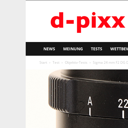
d-
pixx
NEWS
MEINUNG
TESTS
WETTBE
Start
Test
Objektiv-Tests
Sigma 24 mm F2 DG D