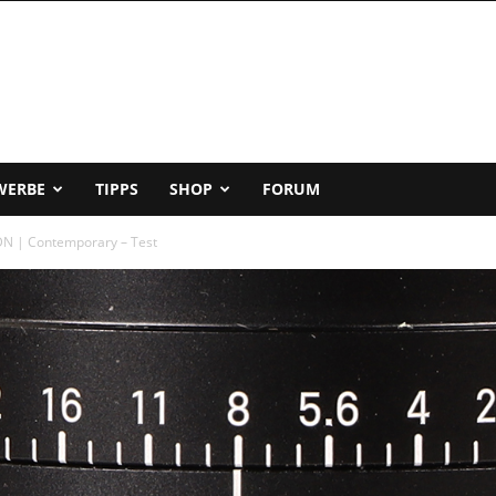
WERBE
TIPPS
SHOP
FORUM
N | Contemporary – Test