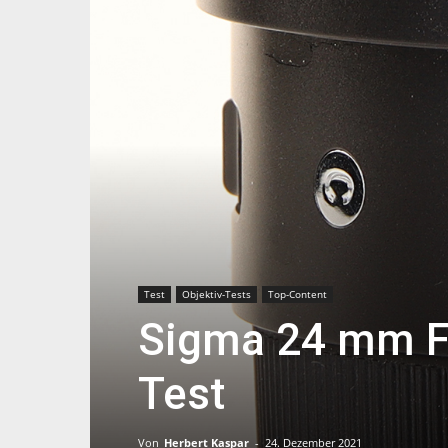
Test
Objektiv-Tests
Top-Content
Sigma 24 mm F
Test
Von
Herbert Kaspar
-
24. Dezember 2021