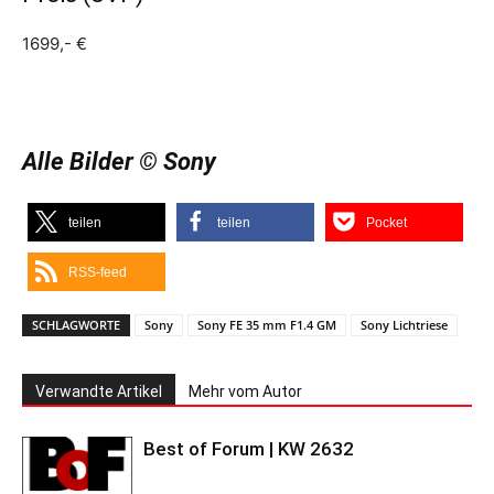
1699,- €
Alle Bilder © Sony
teilen
teilen
Pocket
RSS-feed
SCHLAGWORTE
Sony
Sony FE 35 mm F1.4 GM
Sony Lichtriese
Verwandte Artikel
Mehr vom Autor
Best of Forum | KW 2632