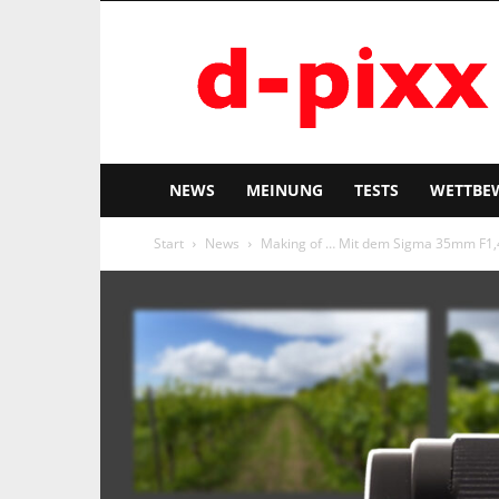
d-
pixx
NEWS
MEINUNG
TESTS
WETTBE
Start
News
Making of … Mit dem Sigma 35mm F1,4 D