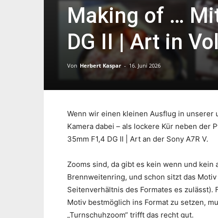
Making of … M
DG II | Art in V
Von
Herbert Kaspar
-
16. Juni 2026
Wenn wir einen kleinen Ausflug in unserer 
Kamera dabei – als lockere Kür neben der Pf
35mm F1,4 DG II | Art an der Sony A7R V.
Zooms sind, da gibt es kein wenn und kein 
Brennweitenring, und schon sitzt das Motiv 
Seitenverhältnis des Formates es zulässt).
Motiv bestmöglich ins Format zu setzen, m
„Turnschuhzoom“ trifft das recht gut.