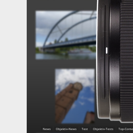
News
Objektiv-News
Test
Objektiv-Tests
Top-Conte