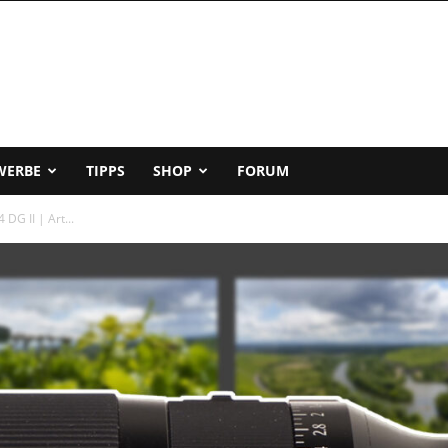
WERBE
TIPPS
SHOP
FORUM
G II | Art...