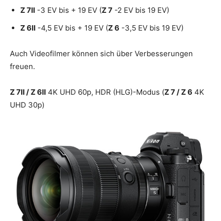
Z 7II
-3 EV bis + 19 EV (
Z 7
-2 EV bis 19 EV)
Z 6II
-4,5 EV bis + 19 EV (
Z 6
-3,5 EV bis 19 EV)
Auch Videofilmer können sich über Verbesserungen
freuen.
Z 7II / Z 6II
4K UHD 60p, HDR (HLG)-Modus (
Z 7 / Z 6
4K
UHD 30p)