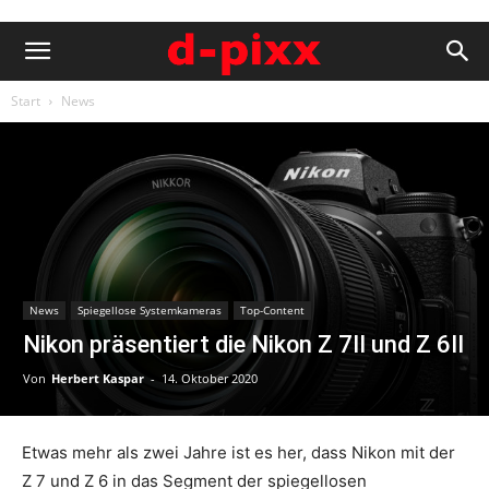
Start
News
News
Spiegellose Systemkameras
Top-Content
Nikon präsentiert die Nikon Z 7II und Z 6II
Von
Herbert Kaspar
-
14. Oktober 2020
Etwas mehr als zwei Jahre ist es her, dass Nikon mit der
Z 7 und Z 6 in das Segment der spiegellosen