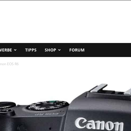
WERBE
TIPPS
SHOP
FORUM
anon EOS R6