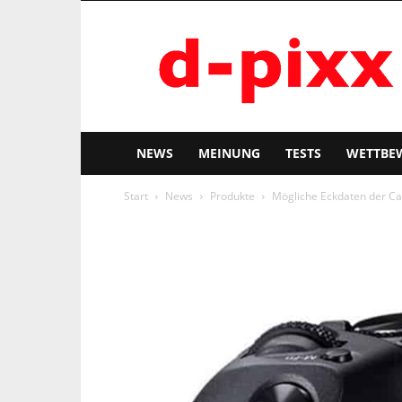
d-
pixx
NEWS
MEINUNG
TESTS
WETTBE
Start
News
Produkte
Mögliche Eckdaten der C