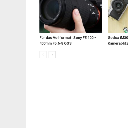
Für das Vollformat: Sony FE 100 –
Godox iM30
400mm F5.6-8 OSS
Kamerablit