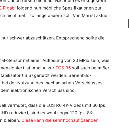
on Canon reißen nicht ab. Nachdem es erst gestern
S R gab
, folgend nun mögliche Spezifikationen zur
ch nicht mehr so lange dauern soll. Von Mai ist aktuell
ll nur schwer abzuschätzen. Entsprechend sollte die
mat-Sensor mit einer Auflösung von 20 MPix sein, was
mensioniert ist. Analog zur
EOS R5
soll auch beim 6er-
tabilisator (IBIS) genutzt werden. Serienbild-
e bei der Nutzung des mechanischen Verschlusses
 dem elektronischen Verschluss sind.
uell vermutet, dass die EOS R6 4K-Videos mit 60 fps
lHD reduziert, sind es wohl sogar 120 fps. 8K-
n bleiben.
Diese kann die sehr hochauflösenden