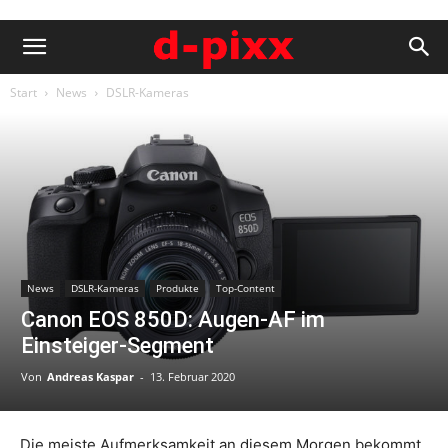
Start
News
DSLR-Kameras
News
DSLR-Kameras
Produkte
Top-Content
Canon EOS 850D: Augen-AF im
Einsteiger-Segment
Von
Andreas Kaspar
-
13. Februar 2020
Die meiste Aufmerksamkeit an diesem Morgen bekommt