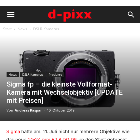
Start
News
DSLR-Kameras
News
DSLR-Kameras
Produkte
Sigma fp – die kleinste Vollformat-
Kamera mit Wechselobjektiv [UPDATE
mit Preisen]
Von
Andreas Kaspar
-
10. Oktober 2019
Sigma
hatte am. 11. Juli nicht nur mehrere Objektive wie
das neue
14-24 mm F2.8 DG DN
an den Start gebracht,