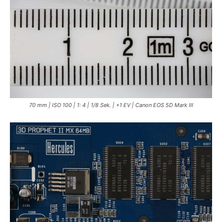
70 mm | ISO 100 | 1: 4 | 1/8 Sek. | +1 EV | Canon EOS 5D Mark III