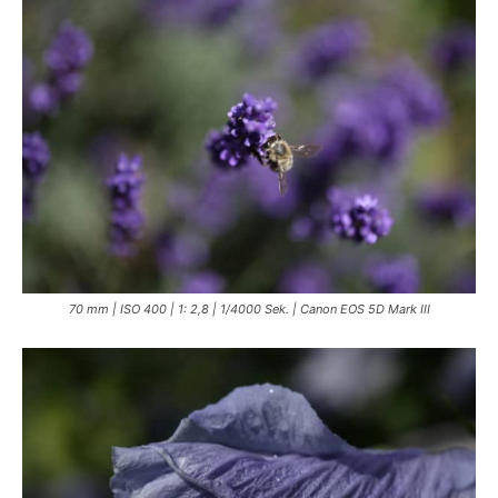
70 mm | ISO 400 | 1: 2,8 | 1/4000 Sek. | Canon EOS 5D Mark III