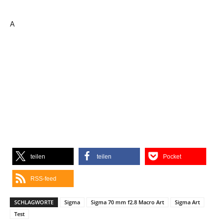
A
teilen
teilen
Pocket
RSS-feed
SCHLAGWORTE
Sigma
Sigma 70 mm f2.8 Macro Art
Sigma Art
Test