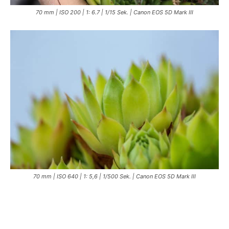
70 mm | ISO 200 | 1: 6.7 | 1/15 Sek. | Canon EOS 5D Mark III
70 mm | ISO 640 | 1: 5,6 | 1/500 Sek. | Canon EOS 5D Mark III