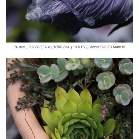
70 mm | ISO 200 | 1: 8 | 1/750 Sek. | -0,5 EV | Canon EOS 5D Mark III