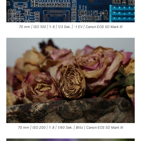
70 mm | ISO 100 | 1: 8 | 1/3 Sek. | -1 EV | Canon EOS 5D Mark III
70 mm | ISO 200 | 1: 8 | 1/60 Sek. | Blitz | Canon EOS 5D Mark III