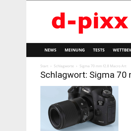
d-
pixx
NEWS
MEINUNG
TESTS
WETTBE
Start
Schlagworte
Sigma 70 mm f2.8 Macro Art
Schlagwort: Sigma 70 