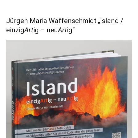
Jürgen Maria Waffenschmidt „Island /
einzig
Art
ig – neu
Art
ig“