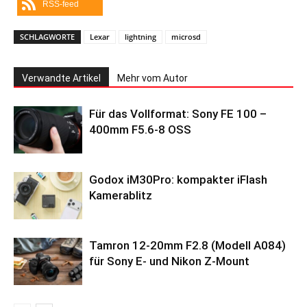
RSS-feed
SCHLAGWORTE
Lexar
lightning
microsd
Verwandte Artikel
Mehr vom Autor
Für das Vollformat: Sony FE 100 –
400mm F5.6-8 OSS
Godox iM30Pro: kompakter iFlash
Kamerablitz
Tamron 12-20mm F2.8 (Modell A084)
für Sony E- und Nikon Z-Mount