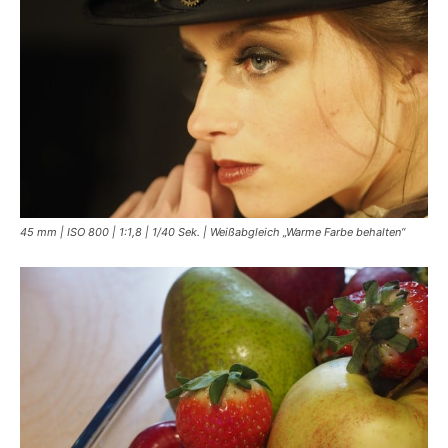
45 mm | ISO 800 | 1:1,8 | 1/40 Sek. | Weißabgleich „Warme Farbe behalten“