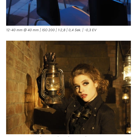
12-40 mm @ 40 mm | ISO 200 | 1:2,8 | 0,4 Sek. | -0,3 EV