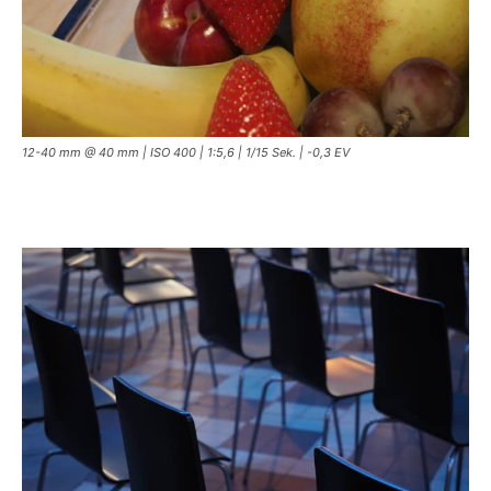
12-40 mm @ 40 mm | ISO 400 | 1:5,6 | 1/15 Sek. | -0,3 EV