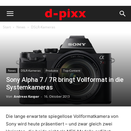
Start
News
DSLR-Kameras
News
DSLR-Kameras
Produkte
Top-Content
Sony Alpha 7 / 7R bringt Vollformat in die
Systemkameras
Von
Andreas Kaspar
-
16. Oktober 2013
Die lange erwartete spiegellose Vollformatkamera von
Sony wird heute präsentiert – und zwar gleich zwei