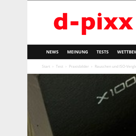
d-
pixx
NEWS
MEINUNG
TESTS
WETTBE
Start
Test
Praxisbilder
Rauschen und ISO-Vergle