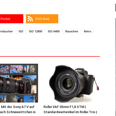
Pocket
RSS-feed
ridsucher
ISO
ISO 12800
ISO 6400
Rauschen
Retro
 Mit der Sony A7 V auf
Rollei VAF 35mm F1,8 STM |
nach Schneewittchen in
Standardweitwinkel im Rollei Trio |