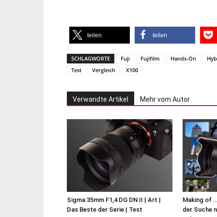
teilen
teilen
SCHLAGWORTE
Fuji
Fujifilm
Hands-On
Hyb
Test
Vergleich
X100
Verwandte Artikel
Mehr vom Autor
Sigma 35mm F1,4 DG DN II | Art |
Making of …
Das Beste der Serie | Test
der Suche 