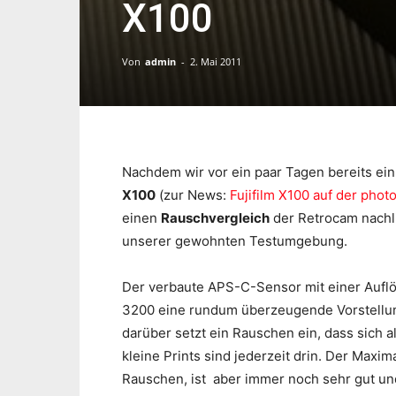
X100
Von
admin
-
2. Mai 2011
Nachdem wir vor ein paar Tagen bereits ei
X100
(zur News:
Fujifilm X100 auf der photo
einen
Rauschvergleich
der Retrocam nachl
unserer gewohnten Testumgebung.
Der verbaute APS-C-Sensor mit einer Auflö
3200 eine rundum überzeugende Vorstellun
darüber setzt ein Rauschen ein, dass sich a
kleine Prints sind jederzeit drin. Der Maxi
Rauschen, ist aber immer noch sehr gut und 