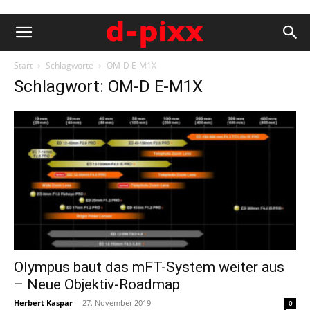
Start
Schlagworte
OM-D E-M1X
Schlagwort: OM-D E-M1X
Olympus baut das mFT-System weiter aus
– Neue Objektiv-Roadmap
Herbert Kaspar
-
27. November 2019
0