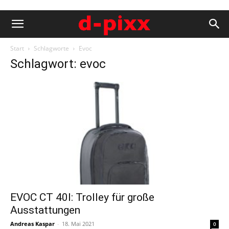
Start
Schlagworte
Evoc
Schlagwort: evoc
EVOC CT 40l: Trolley für große
Ausstattungen
Andreas Kaspar
-
18. Mai 2021
0