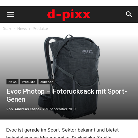
Start
News
Produkte
News
Produkte
Zubehör
Evoc Photop – Fotorucksack mit Sport-
Genen
Von
Andreas Kaspar
-
9. September 2019
Evoc ist gerade im Sport-Sektor bekannt und bietet
beispielsweise Mountainbike-Rucksäcke für alle