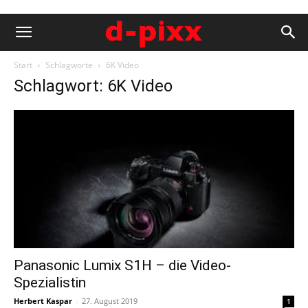
Start
Schlagworte
6K Video
Schlagwort: 6K Video
Panasonic Lumix S1H – die Video-
Spezialistin
Herbert Kaspar
-
27. August 2019
1