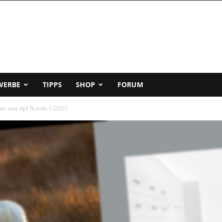
WERBE
TIPPS
SHOP
FORUM
lder aus dpf Runde 1/2025