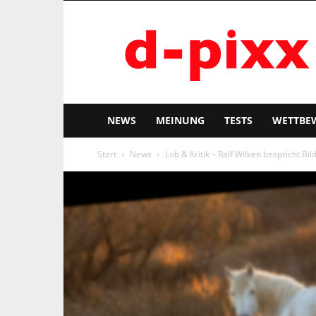
d-
pixx
NEWS
MEINUNG
TESTS
WETTBE
Start
News
Lob & Kritik – Ralf Wilken bespricht Bi