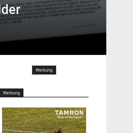
lder
Werbung
Werbung