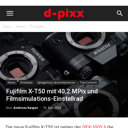
Start
News
Produkte
News
Produkte
Spiegellose Systemkameras
Top-Content
Fujifilm X-T50 mit 40,2 MPix und
Filmsimulations-Einstellrad
Von
Andreas Kaspar
-
16. Mai 2024
Die neue Fujifilm X-T50 ist neben der
GFX-100S II
die