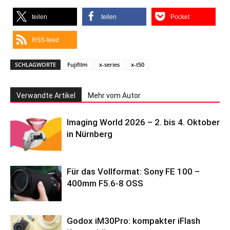
teilen
teilen
Pocket
RSS-feed
SCHLAGWORTE
Fujifilm
x-series
x-t50
Verwandte Artikel
Mehr vom Autor
Imaging World 2026 – 2. bis 4. Oktober
in Nürnberg
Für das Vollformat: Sony FE 100 –
400mm F5.6-8 OSS
Godox iM30Pro: kompakter iFlash