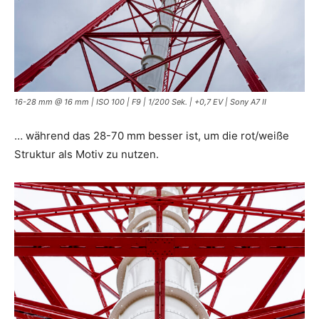
16-28 mm @ 16 mm | ISO 100 | F9 | 1/200 Sek. | +0,7 EV | Sony A7 II
… während das 28-70 mm besser ist, um die rot/weiße
Struktur als Motiv zu nutzen.