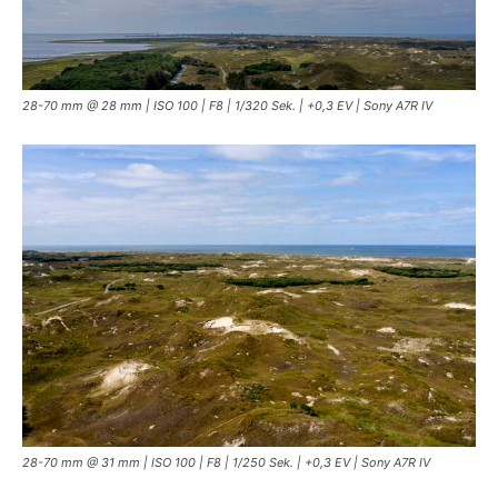
28-70 mm @ 28 mm | ISO 100 | F8 | 1/320 Sek. | +0,3 EV | Sony A7R IV
28-70 mm @ 31 mm | ISO 100 | F8 | 1/250 Sek. | +0,3 EV | Sony A7R IV