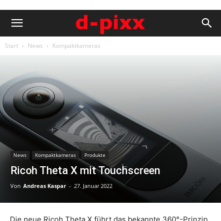
Start
News
Kompaktkameras
News
Kompaktkameras
Produkte
Ricoh Theta X mit Touchscreen
Von
Andreas Kaspar
-
27. Januar 2022
Die neue Ricoh Theta X führt das bekannte 360°-Prinzip