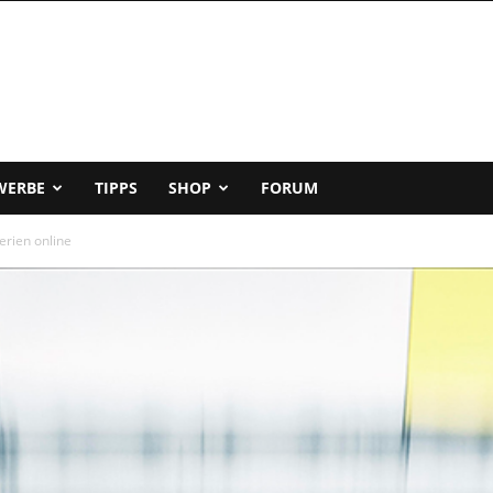
WERBE
TIPPS
SHOP
FORUM
erien online