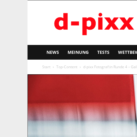
d-
pixx
NEWS
MEINUNG
TESTS
WETTBE
Start
Top-Content
d-pixx Fotograf:in Runde 4 – Gal