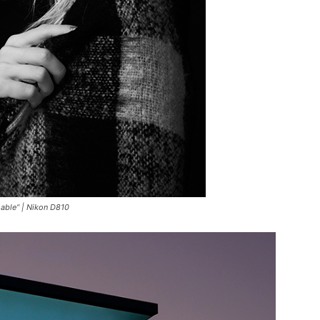
able“ | Nikon D810