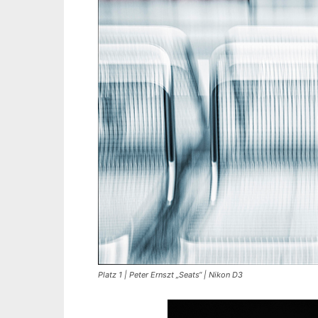
Platz 1 | Peter Ernszt „Seats“ | Nikon D3