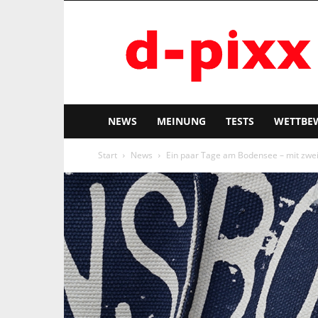
d-
pixx
NEWS
MEINUNG
TESTS
WETTBE
Start
News
Ein paar Tage am Bodensee – mit zwei