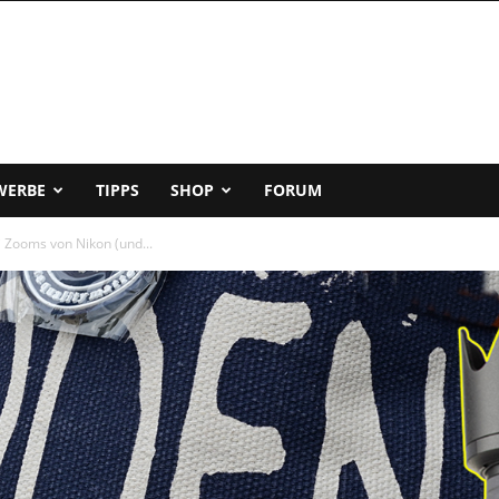
WERBE
TIPPS
SHOP
FORUM
 Zooms von Nikon (und...