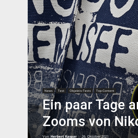
News
Test
Objektiv-Tests
Top-Content
Ein paar Tage 
Zooms von Nikon
Von
Herbert Kaspar
-
26. Oktober 2021