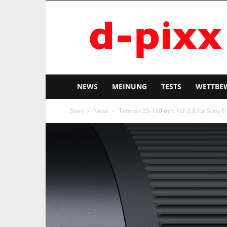
d-
pixx
NEWS
MEINUNG
TESTS
WETTBE
Start
News
Tamron 35-150 mm F/2-2,8 für Sony E