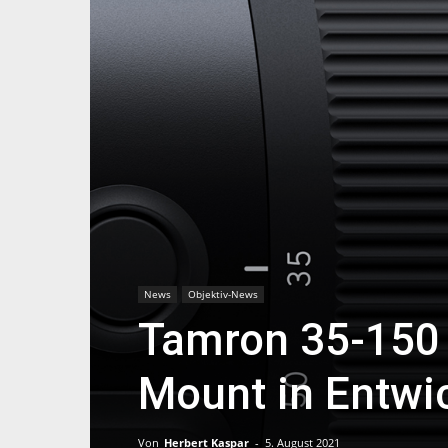
News
Objektiv-News
Tamron 35-150 
Mount in Entwi
Von
Herbert Kaspar
-
5. August 2021